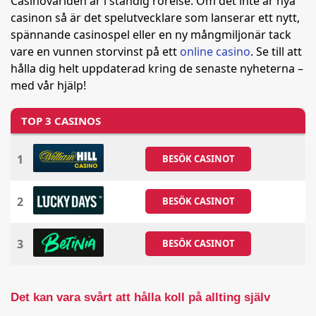
Casinovärlden är i ständig rörelse. Om det inte är nya
casinon så är det spelutvecklare som lanserar ett nytt,
spännande casinospel eller en ny mångmiljonär tack
vare en vunnen storvinst på ett
online casino
. Se till att
hålla dig helt uppdaterad kring de senaste nyheterna –
med vår hjälp!
TOP 3 CASINOS
1
BESÖK CASINOT
2
BESÖK CASINOT
3
BESÖK CASINOT
Det kan vara svårt att hålla koll på allting själv