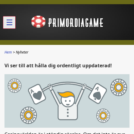
☰
Hem
Nyheter
Vi ser till att hålla dig ordentligt uppdaterad!